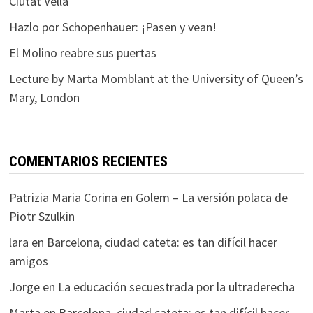
Ciutat Vella
Hazlo por Schopenhauer: ¡Pasen y vean!
El Molino reabre sus puertas
Lecture by Marta Momblant at the University of Queen’s
Mary, London
COMENTARIOS RECIENTES
Patrizia Maria Corina
en
Golem – La versión polaca de
Piotr Szulkin
lara
en
Barcelona, ciudad cateta: es tan difícil hacer
amigos
Jorge
en
La educación secuestrada por la ultraderecha
Marta
en
Barcelona, ciudad cateta: es tan difícil hacer