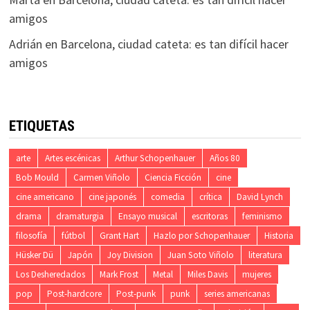
amigos
Adrián
en
Barcelona, ciudad cateta: es tan difícil hacer
amigos
ETIQUETAS
arte
Artes escénicas
Arthur Schopenhauer
Años 80
Bob Mould
Carmen Viñolo
Ciencia Ficción
cine
cine americano
cine japonés
comedia
crítica
David Lynch
drama
dramaturgia
Ensayo musical
escritoras
feminismo
filosofía
fútbol
Grant Hart
Hazlo por Schopenhauer
Historia
Hüsker Dü
Japón
Joy Division
Juan Soto Viñolo
literatura
Los Desheredados
Mark Frost
Metal
Miles Davis
mujeres
pop
Post-hardcore
Post-punk
punk
series americanas