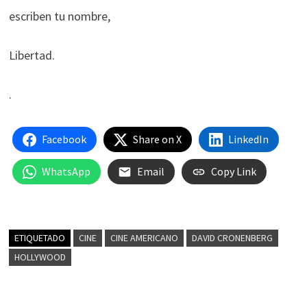
escriben tu nombre,
Libertad.
.
Facebook
Share on X
LinkedIn
WhatsApp
Email
Copy Link
ETIQUETADO
CINE
CINE AMERICANO
DAVID CRONENBERG
HOLLYWOOD