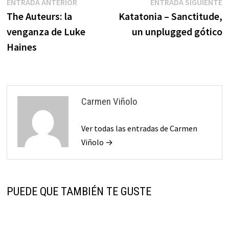
Navegación
Entrada
E
ENTRADA ANTERIOR
ENTRADA SIGUIENTE
anterior:
s
The Auteurs: la
Katatonia – Sanctitude,
de
venganza de Luke
un unplugged gótico
entradas
Haines
Carmen Viñolo
Ver todas las entradas de Carmen
Viñolo →
PUEDE QUE TAMBIÉN TE GUSTE