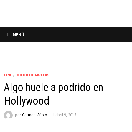
Saltar
al
contenido
MENÚ
CINE
/
DOLOR DE MUELAS
Algo huele a podrido en
Hollywood
por
Carmen Viñolo
abril 9, 2015