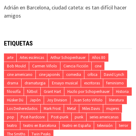
Adrián
en
Barcelona, ciudad cateta: es tan difícil hacer
amigos
ETIQUETAS
arte
Artes escénicas
Arthur Schopenhauer
Años 80
Bob Mould
Carmen Viñolo
Ciencia Ficción
cine
cine americano
cine japonés
comedia
crítica
David Lynch
drama
dramaturgia
Ensayo musical
escritoras
feminismo
filosofía
fútbol
Grant Hart
Hazlo por Schopenhauer
Historia
Hüsker Dü
Japón
Joy Division
Juan Soto Viñolo
literatura
Los Desheredados
Mark Frost
Metal
Miles Davis
mujeres
pop
Post-hardcore
Post-punk
punk
series americanas
teatro
teatro en Barcelona
teatro en España
televisión
terror
The Smiths
Twin Peaks