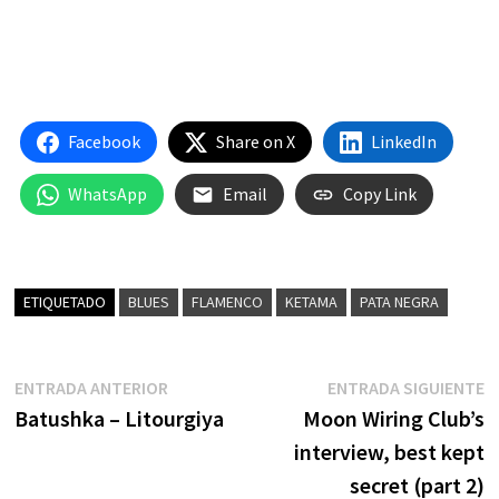
Facebook
Share on X
LinkedIn
WhatsApp
Email
Copy Link
ETIQUETADO
BLUES
FLAMENCO
KETAMA
PATA NEGRA
Navegación
Entrada
E
ENTRADA ANTERIOR
ENTRADA SIGUIENTE
anterior:
s
Batushka – Litourgiya
Moon Wiring Club’s
de
interview, best kept
entradas
secret (part 2)