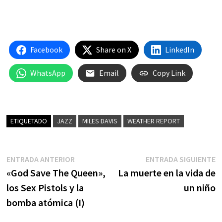
Facebook
Share on X
LinkedIn
WhatsApp
Email
Copy Link
ETIQUETADO
JAZZ
MILES DAVIS
WEATHER REPORT
Navegación
Entrada
E
ENTRADA ANTERIOR
ENTRADA SIGUIENTE
anterior:
s
«God Save The Queen»,
La muerte en la vida de
de
los Sex Pistols y la
un niño
entradas
bomba atómica (I)