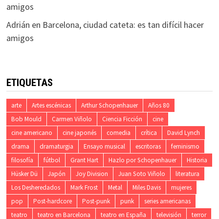
amigos
Adrián
en
Barcelona, ciudad cateta: es tan difícil hacer
amigos
ETIQUETAS
arte
Artes escénicas
Arthur Schopenhauer
Años 80
Bob Mould
Carmen Viñolo
Ciencia Ficción
cine
cine americano
cine japonés
comedia
crítica
David Lynch
drama
dramaturgia
Ensayo musical
escritoras
feminismo
filosofía
fútbol
Grant Hart
Hazlo por Schopenhauer
Historia
Hüsker Dü
Japón
Joy Division
Juan Soto Viñolo
literatura
Los Desheredados
Mark Frost
Metal
Miles Davis
mujeres
pop
Post-hardcore
Post-punk
punk
series americanas
teatro
teatro en Barcelona
teatro en España
televisión
terror