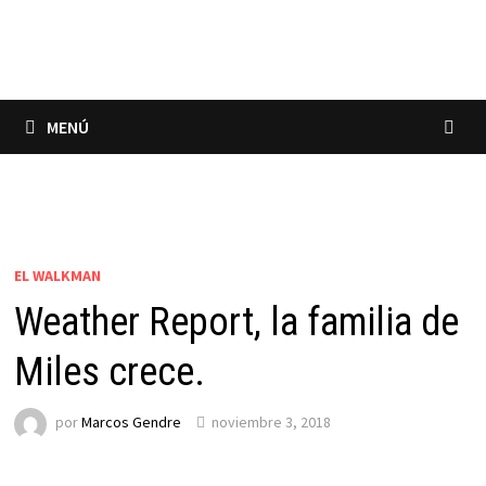
Saltar
al
contenido
MENÚ
EL WALKMAN
Weather Report, la familia de
Miles crece.
por
Marcos Gendre
noviembre 3, 2018