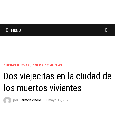
Saltar
al
contenido
MENÚ
BUENAS NUEVAS
/
DOLOR DE MUELAS
Dos viejecitas en la ciudad de
los muertos vivientes
por
Carmen Viñolo
mayo 15, 2021