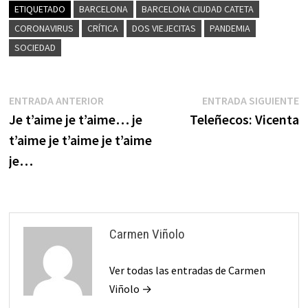
ETIQUETADO
BARCELONA
BARCELONA CIUDAD CATETA
CORONAVIRUS
CRÍTICA
DOS VIEJECITAS
PANDEMIA
SOCIEDAD
Navegación
Entrada
E
ENTRADA ANTERIOR
ENTRADA SIGUIENTE
anterior:
s
Je t’aime je t’aime… je
Teleñecos: Vicenta
de
t’aime je t’aime je t’aime
entradas
je…
Carmen Viñolo
Ver todas las entradas de Carmen
Viñolo →