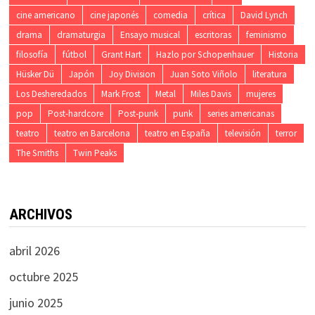
cine americano
cine japonés
comedia
crítica
David Lynch
drama
dramaturgia
Ensayo musical
escritoras
feminismo
filosofía
fútbol
Grant Hart
Hazlo por Schopenhauer
Historia
Hüsker Dü
Japón
Joy Division
Juan Soto Viñolo
literatura
Los Desheredados
Mark Frost
Metal
Miles Davis
mujeres
pop
Post-hardcore
Post-punk
punk
series americanas
teatro
teatro en Barcelona
teatro en España
televisión
terror
The Smiths
Twin Peaks
ARCHIVOS
abril 2026
octubre 2025
junio 2025