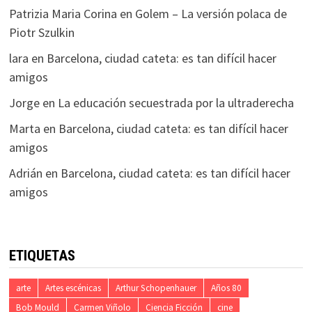
Patrizia Maria Corina
en
Golem – La versión polaca de
Piotr Szulkin
lara
en
Barcelona, ciudad cateta: es tan difícil hacer
amigos
Jorge
en
La educación secuestrada por la ultraderecha
Marta
en
Barcelona, ciudad cateta: es tan difícil hacer
amigos
Adrián
en
Barcelona, ciudad cateta: es tan difícil hacer
amigos
ETIQUETAS
arte
Artes escénicas
Arthur Schopenhauer
Años 80
Bob Mould
Carmen Viñolo
Ciencia Ficción
cine