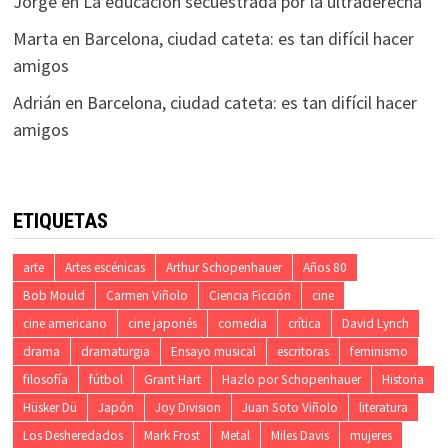
Jorge
en
La educación secuestrada por la ultraderecha
Marta
en
Barcelona, ciudad cateta: es tan difícil hacer
amigos
Adrián
en
Barcelona, ciudad cateta: es tan difícil hacer
amigos
ETIQUETAS
arte
Artes escénicas
Arthur Schopenhauer
Años 80
Bob Mould
Carmen Viñolo
Ciencia Ficción
cine
cine americano
cine japonés
comedia
crítica
David Lynch
drama
dramaturgia
Ensayo musical
escritoras
feminismo
filosofía
fútbol
Grant Hart
Hazlo por Schopenhauer
Historia
Hüsker Dü
Japón
Joy Division
Juan Soto Viñolo
literatura
Los Desheredados
Mark Frost
Metal
Miles Davis
mujeres