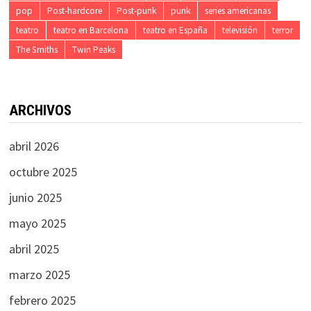
pop
Post-hardcore
Post-punk
punk
series americanas
teatro
teatro en Barcelona
teatro en España
televisión
terror
The Smiths
Twin Peaks
ARCHIVOS
abril 2026
octubre 2025
junio 2025
mayo 2025
abril 2025
marzo 2025
febrero 2025