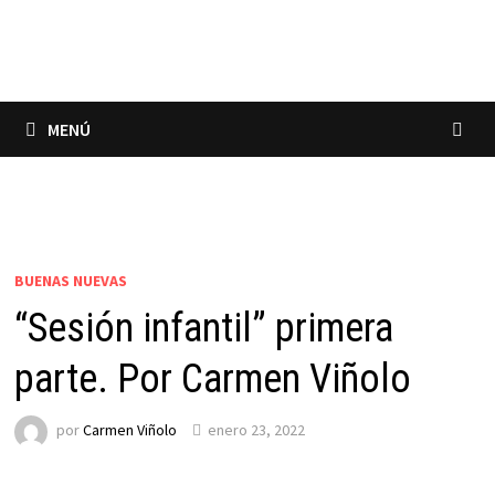
Saltar
al
contenido
MENÚ
BUENAS NUEVAS
“Sesión infantil” primera
parte. Por Carmen Viñolo
por
Carmen Viñolo
enero 23, 2022