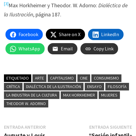
[3]
Max Horkheimer y Theodor. W. Adorno:
Dialéctica de
la Ilustración
, página 187.
Facebook
Share on X
LinkedIn
WhatsApp
Email
Copy Link
ETIQUETADO
ARTE
CAPITALISMO
CINE
CONSUMISMO
CRÍTICA
DIALÉCTICA DE LA ILUSTRACIÓN
ENSAYO
FILOSOFÍA
LA INDUSTRIA DE LA CULTURA
MAX HORKHEIMER
MUJERES
THEODOR W. ADORNO
Navegación
Entrada
E
ENTRADA ANTERIOR
ENTRADA SIGUIENTE
anterior:
s
Auguste y Louis
“Sesión infantil»