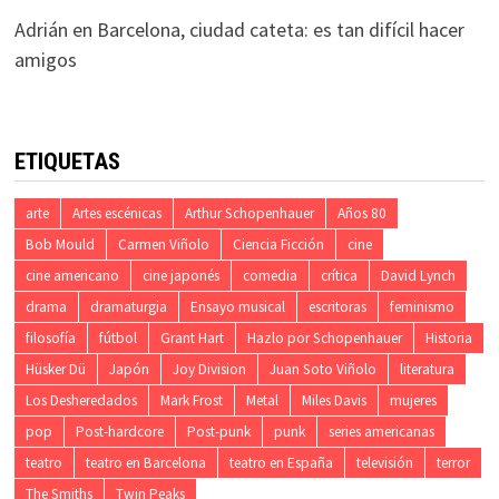
Adrián
en
Barcelona, ciudad cateta: es tan difícil hacer
amigos
ETIQUETAS
arte
Artes escénicas
Arthur Schopenhauer
Años 80
Bob Mould
Carmen Viñolo
Ciencia Ficción
cine
cine americano
cine japonés
comedia
crítica
David Lynch
drama
dramaturgia
Ensayo musical
escritoras
feminismo
filosofía
fútbol
Grant Hart
Hazlo por Schopenhauer
Historia
Hüsker Dü
Japón
Joy Division
Juan Soto Viñolo
literatura
Los Desheredados
Mark Frost
Metal
Miles Davis
mujeres
pop
Post-hardcore
Post-punk
punk
series americanas
teatro
teatro en Barcelona
teatro en España
televisión
terror
The Smiths
Twin Peaks