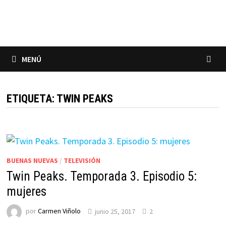
Saltar
al
contenido
MENÚ
ETIQUETA:
TWIN PEAKS
BUENAS NUEVAS
/
TELEVISIÓN
Twin Peaks. Temporada 3. Episodio 5:
mujeres
por
Carmen Viñolo
junio 25, 2017
2