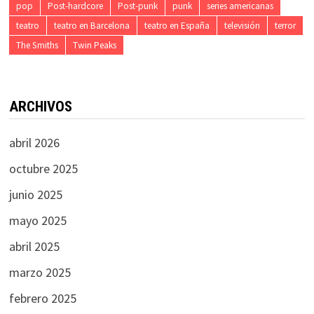
pop
Post-hardcore
Post-punk
punk
series americanas
teatro
teatro en Barcelona
teatro en España
televisión
terror
The Smiths
Twin Peaks
ARCHIVOS
abril 2026
octubre 2025
junio 2025
mayo 2025
abril 2025
marzo 2025
febrero 2025