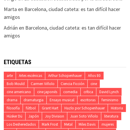
Marta
en
Barcelona, ciudad cateta: es tan difícil hacer
amigos
Adrián
en
Barcelona, ciudad cateta: es tan difícil hacer
amigos
ETIQUETAS
arte
Artes escénicas
Arthur Schopenhauer
Años 80
Bob Mould
Carmen Viñolo
Ciencia Ficción
cine
cine americano
cine japonés
comedia
crítica
David Lynch
drama
dramaturgia
Ensayo musical
escritoras
feminismo
filosofía
fútbol
Grant Hart
Hazlo por Schopenhauer
Historia
Hüsker Dü
Japón
Joy Division
Juan Soto Viñolo
literatura
Los Desheredados
Mark Frost
Metal
Miles Davis
mujeres