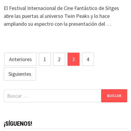
El Festival Internacional de Cine Fantástico de Sitges
abre las puertas al universo Twin Peaks y lo hace
ampliando su espectro con la presentación del …
Navegación
Anteriores
1
2
3
4
de
Siguientes
entradas
Buscar:
¡SÍGUENOS!