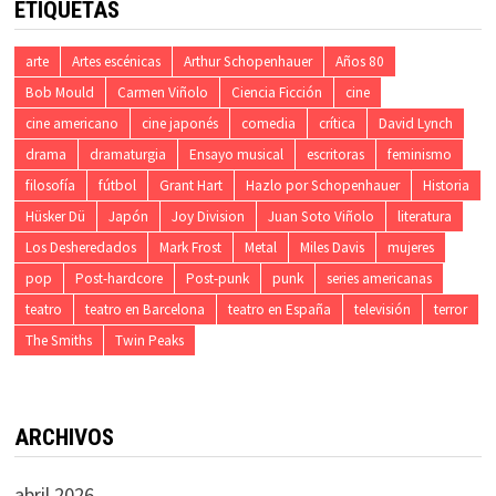
ETIQUETAS
arte
Artes escénicas
Arthur Schopenhauer
Años 80
Bob Mould
Carmen Viñolo
Ciencia Ficción
cine
cine americano
cine japonés
comedia
crítica
David Lynch
drama
dramaturgia
Ensayo musical
escritoras
feminismo
filosofía
fútbol
Grant Hart
Hazlo por Schopenhauer
Historia
Hüsker Dü
Japón
Joy Division
Juan Soto Viñolo
literatura
Los Desheredados
Mark Frost
Metal
Miles Davis
mujeres
pop
Post-hardcore
Post-punk
punk
series americanas
teatro
teatro en Barcelona
teatro en España
televisión
terror
The Smiths
Twin Peaks
ARCHIVOS
abril 2026