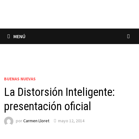
Saltar
al
contenido
MENÚ
BUENAS NUEVAS
La Distorsión Inteligente:
presentación oficial
por
Carmen Lloret
mayo 12, 2014