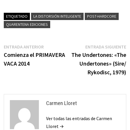
ETIQUETADO
LA DISTORSIÓN INTELIGENTE
POST-HARDCORE
QUARENTENA EDICIONES
Navegación
Entrada
E
ENTRADA ANTERIOR
ENTRADA SIGUIENTE
anterior:
s
Comienza el PRIMAVERA
The Undertones: «The
de
VACA 2014
Undertones» (Sire/
entradas
Rykodisc, 1979)
Carmen Lloret
Ver todas las entradas de Carmen
Lloret →