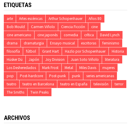
ETIQUETAS
arte
Artes escénicas
Arthur Schopenhauer
Años 80
Bob Mould
Carmen Viñolo
Ciencia Ficción
cine
cine americano
cine japonés
comedia
crítica
David Lynch
drama
dramaturgia
Ensayo musical
escritoras
feminismo
filosofía
fútbol
Grant Hart
Hazlo por Schopenhauer
Historia
Hüsker Dü
Japón
Joy Division
Juan Soto Viñolo
literatura
Los Desheredados
Mark Frost
Metal
Miles Davis
mujeres
pop
Post-hardcore
Post-punk
punk
series americanas
teatro
teatro en Barcelona
teatro en España
televisión
terror
The Smiths
Twin Peaks
ARCHIVOS