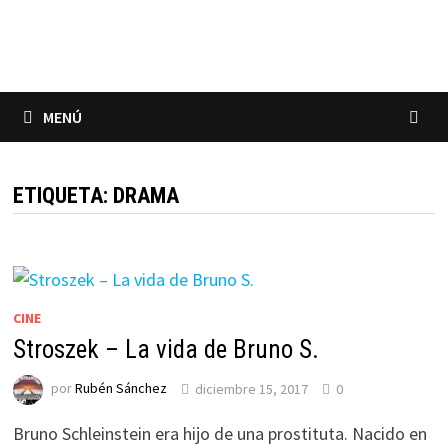
Saltar
al
contenido
MENÚ
ETIQUETA:
DRAMA
CINE
Stroszek – La vida de Bruno S.
por
Rubén Sánchez
diciembre 15, 2017
0
Bruno Schleinstein era hijo de una prostituta. Nacido en