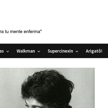
as
Walkman
Supercinexin
Arigatô!