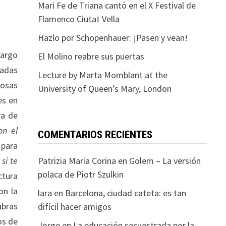
Mari Fe de Triana cantó en el X Festival de
Flamenco Ciutat Vella
Hazlo por Schopenhauer: ¡Pasen y vean!
largo
El Molino reabre sus puertas
tadas
Lecture by Marta Momblant at the
cosas
University of Queen’s Mary, London
es en
ra de
on el
COMENTARIOS RECIENTES
 para
si te
Patrizia Maria Corina
en
Golem – La versión
polaca de Piotr Szulkin
ctura
on la
lara
en
Barcelona, ciudad cateta: es tan
abras
difícil hacer amigos
os de
Jorge
en
La educación secuestrada por la