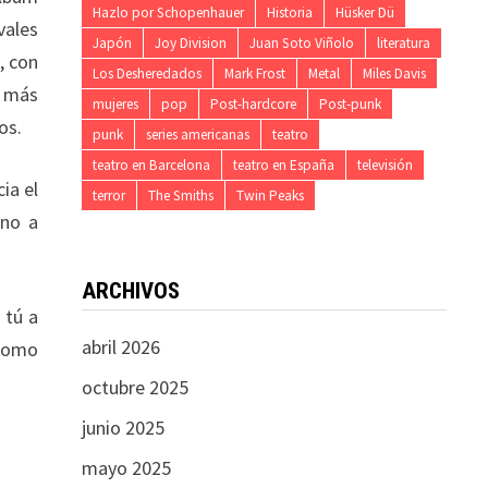
Hazlo por Schopenhauer
Historia
Hüsker Dü
vales
Japón
Joy Division
Juan Soto Viñolo
literatura
, con
Los Desheredados
Mark Frost
Metal
Miles Davis
o más
mujeres
pop
Post-hardcore
Post-punk
os.
punk
series americanas
teatro
teatro en Barcelona
teatro en España
televisión
ia el
terror
The Smiths
Twin Peaks
ono a
ARCHIVOS
 tú a
abril 2026
 como
octubre 2025
junio 2025
mayo 2025