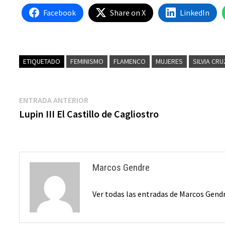
Facebook
Share on X
LinkedIn
ETIQUETADO
FEMINISMO
FLAMENCO
MUJERES
SILVIA CR
Navegación
Entrada
ENTRADA ANTERIOR
anterior:
Lupin III El Castillo de Cagliostro
de
entradas
Marcos Gendre
Ver todas las entradas de Marcos Gend