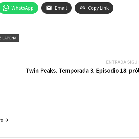
WhatsApp
Email
Copy Link
UZ LAPEÑA
ENTRADA SIGU
Twin Peaks. Temporada 3. Episodio 18: pró
re →