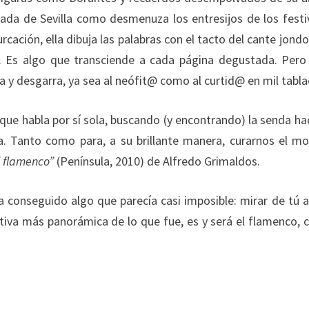
ada de Sevilla como desmenuza los entresijos de los festi
ación, ella dibuja las palabras con el tacto del cante jondo
ión. Es algo que transciende a cada página degustada. Per
 y desgarra, ya sea al neófit@ como al curtid@ en mil tabla
z que habla por sí sola, buscando (y encontrando) la senda hac
a. Tanto como para, a su brillante manera, curarnos el m
l flamenco”
(Península, 2010) de Alfredo Grimaldos.
a conseguido algo que parecía casi imposible: mirar de tú a
ctiva más panorámica de lo que fue, es y será el flamenco,