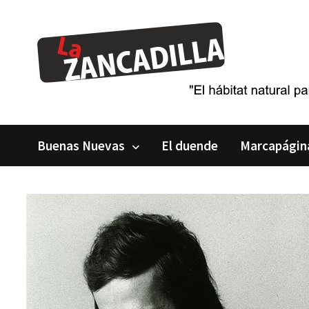
Saltar
al
contenido
Buenas Nuevas
El duende
Marcapágin