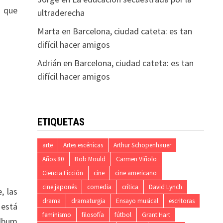
a que
ultraderecha
Marta
en
Barcelona, ciudad cateta: es tan
difícil hacer amigos
Adrián
en
Barcelona, ciudad cateta: es tan
difícil hacer amigos
ETIQUETAS
arte
Artes escénicas
Arthur Schopenhauer
Años 80
Bob Mould
Carmen Viñolo
Ciencia Ficción
cine
cine americano
cine japonés
comedia
crítica
David Lynch
, las
drama
dramaturgia
Ensayo musical
escritoras
 está
feminismo
filosofía
fútbol
Grant Hart
álbum