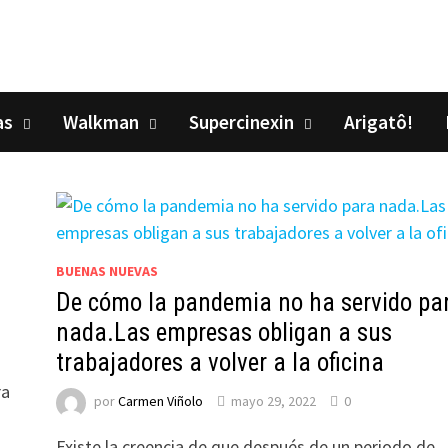
as
Walkman
Supercinexin
Arigatô!
BUENAS NUEVAS
De cómo la pandemia no ha servido pa
nada.Las empresas obligan a sus
trabajadores a volver a la oficina
ra
por
Carmen Viñolo
mayo 29, 2022
0
Existe la creencia de que después de un periodo de