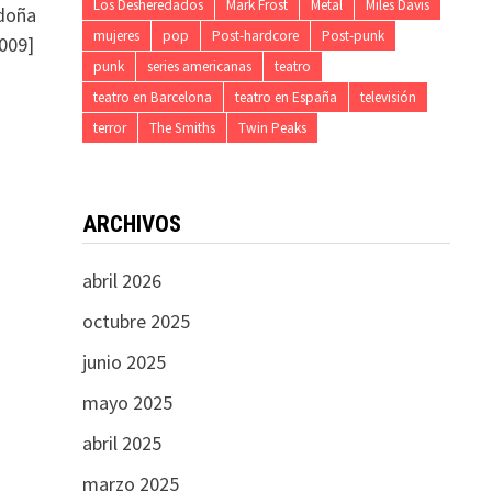
Los Desheredados
Mark Frost
Metal
Miles Davis
 doña
mujeres
pop
Post-hardcore
Post-punk
2009]
punk
series americanas
teatro
teatro en Barcelona
teatro en España
televisión
terror
The Smiths
Twin Peaks
ARCHIVOS
abril 2026
octubre 2025
junio 2025
mayo 2025
abril 2025
marzo 2025