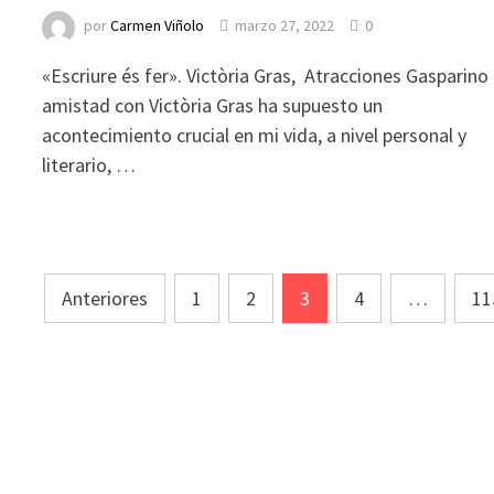
por
Carmen Viñolo
marzo 27, 2022
0
«Escriure és fer». Victòria Gras, Atracciones Gasparino
amistad con Victòria Gras ha supuesto un
acontecimiento crucial en mi vida, a nivel personal y
literario, …
Navegación
Anteriores
1
2
3
4
…
11
de
entradas