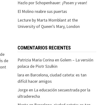
Hazlo por Schopenhauer: ¡Pasen y vean!
El Molino reabre sus puertas
Lecture by Marta Momblant at the
University of Queen’s Mary, London
COMENTARIOS RECIENTES
 de
Patrizia Maria Corina
en
Golem – La versión
és de
polaca de Piotr Szulkin
Pont
lara
en
Barcelona, ciudad cateta: es tan
difícil hacer amigos
Jorge
en
La educación secuestrada por la
ultraderecha
Marta
en
Barcelona, ciudad cateta: es tan