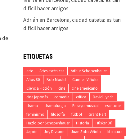
difícil hacer amigos
Adrián
en
Barcelona, ciudad cateta: es tan
difícil hacer amigos
a de
ETIQUETAS
arte
Artes escénicas
Arthur Schopenhauer
Años 80
Bob Mould
Carmen Viñolo
Ciencia Ficción
cine
cine americano
cine japonés
comedia
crítica
David Lynch
drama
dramaturgia
Ensayo musical
escritoras
feminismo
filosofía
fútbol
Grant Hart
Hazlo por Schopenhauer
Historia
Hüsker Dü
Japón
Joy Division
Juan Soto Viñolo
literatura