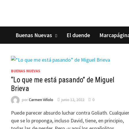
Saltar
al
contenido
Buenas Nuevas
El duende
Marcapágin
BUENAS NUEVAS
“Lo que me está pasando” de Miguel
Brieva
por
Carmen Viñolo
junio 12, 2022
0
Puede parecer absurdo luchar contra Goliath. Cualquie
que se lo proponga, incluso David, tiene, en principio,
todas las de perder. Pero -y aquí los españolitos …